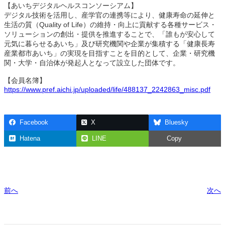
【あいちデジタルヘルスコンソーシアム】
デジタル技術を活用し、産学官の連携等により、健康寿命の延伸と
生活の質（Quality of Life）の維持・向上に貢献する各種サービス・
ソリューションの創出・提供を推進することで、「誰もが安心して
元気に暮らせるあいち」及び研究機関や企業が集積する「健康長寿
産業都市あいち」の実現を目指すことを目的として、企業・研究機
関・大学・自治体が発起人となって設立した団体です。
【会員名簿】
https://www.pref.aichi.jp/uploaded/life/488137_2242863_misc.pdf
Facebook
X
Bluesky
Hatena
LINE
Copy
前へ
次へ