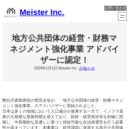
内
お問い合わせ
容
Meister Inc.
を
ス
キ
ッ
地方公共団体の経営・財務マ
プ
ネジメント強化事業 アドバイ
ザーに認定！
お知らせ
2024年1月1日
Meister Inc.
弊社代表取締役の熊田圭佑が、「地方公共団体の経営・財務マネジ
メント強化事業」のアドバイザーに登録されました。
日本は多くの地域において人口減少が進展する一方で、インフラ資
産の大規模な更新時期を迎えており、財政・経営状況等を的確に把
握し、中長期的な見通しに基づく持続可能な自治体運営を行う必要
性が高まっています。本事業は、経営課題に直面する地方公共団体