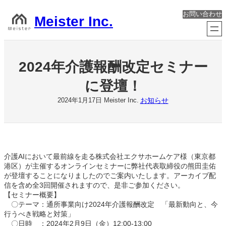
内
お問い合わせ
容
Meister Inc.
を
ス
キ
ッ
2024年介護報酬改定セミナー
プ
に登壇！
お知らせ
2024年1月17日
Meister Inc.
介護AIにおいて最前線を走る株式会社エクサホームケア様（東京都
港区）が主催するオンラインセミナーに弊社代表取締役の熊田圭佑
が登壇することになりましたのでご案内いたします。アーカイブ配
信を含め全3回開催されますので、是非ご参加ください。
【セミナー概要】
〇テーマ：通所事業向け2024年介護報酬改定 「最新動向と、今
行うべき戦略と対策」
〇日時 ：2024年2月9日（金）12:00-13:00