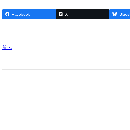
Facebook
X
Blues
前へ