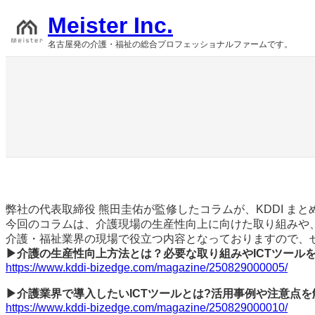
内
Meister Inc.
容
を
名古屋発の介護・福祉の総合プロフェッショナルファームです。
ス
キ
ッ
プ
弊社の代表取締役 熊田圭佑が監修したコラムが、KDDI ま
今回のコラムは、介護現場の生産性向上に向けた取り組みや、
介護・福祉業界の現場で役立つ内容となっておりますので、
▶介護の生産性向上方法とは？必要な取り組みやICTツール
https://www.kddi-bizedge.com/magazine/250829000005/
▶介護業界で導入したいICTツールとは?活用事例や注意点を
https://www.kddi-bizedge.com/magazine/250829000010/